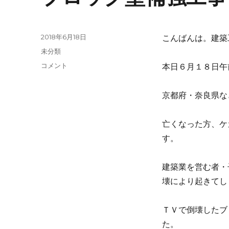
投
2018年6月18日
こんばんは。建築
稿
カ
未分類
日:
テ
ブ
コメント
本日６月１８日午
ゴ
ロ
リ
ッ
ー
京都府・奈良県な
ク
壁
補
亡くなった方、ケ
強
す。
工
事
に
建築業を営む者・
壊により起きてし
ＴＶで倒壊したブ
た。