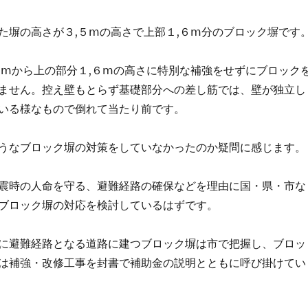
た塀の高さが３,５ⅿの高さで上部１,６ⅿ分のブロック塀です
９ⅿから上の部分１,６ⅿの高さに特別な補強をせずにブロック
ません。控え壁もとらず基礎部分への差し筋では、壁が独立し
いる様なもので倒れて当たり前です。
うなブロック塀の対策をしていなかったのか疑問に感じます。
震時の人命を守る、避難経路の確保などを理由に国・県・市な
ブロック塀の対応を検討しているはずです。
に避難経路となる道路に建つブロック塀は市で把握し、ブロッ
は補強・改修工事を封書で補助金の説明とともに呼び掛けてい