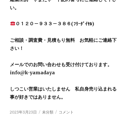
い。
０１２０－９３３－３８６(ﾌﾘｰﾀﾞｲﾔﾙ)
ご相談・調査費・見積もり無料 お気軽にご連絡下
さい！
メールでのお問い合わせも受け付けております。
info@k-yamadaya
しつこい営業はいたしません 私自身売り込まれる
事が好きではありません。
投
2023年3月23日
カ
未分類
山
コメント
稿
テ
北
日:
ゴ
町