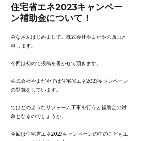
リ
M
住宅省エネ2023キャンペー
ー
様
邸
ン補助金について！
ユ
ニ
ッ
みなさんはじめまして。株式会社やまだやの西山と
ト
申します。
バ
ス
設
今回は初めて投稿を書かせて頂きます。
置
工
事
株式会社やまだやでは住宅省エネ2023キャンペーン
に
の登録をしています。
ではどのようなリフォーム工事を行うと補助金の対
象となるのでしょうか。
今回は住宅省エネ2023キャンペーンの中のこどもエ