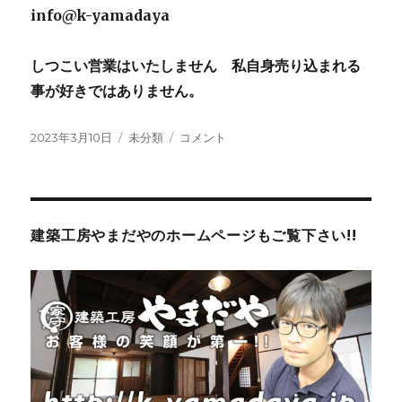
info@k-yamadaya
しつこい営業はいたしません 私自身売り込まれる
事が好きではありません。
投
2023年3月10日
カ
未分類
住
コメント
稿
テ
宅
日:
ゴ
省
リ
エ
ー
ネ
2023
建築工房やまだやのホームページもご覧下さい!!
キ
ャ
ン
ペ
ー
ン
補
助
金