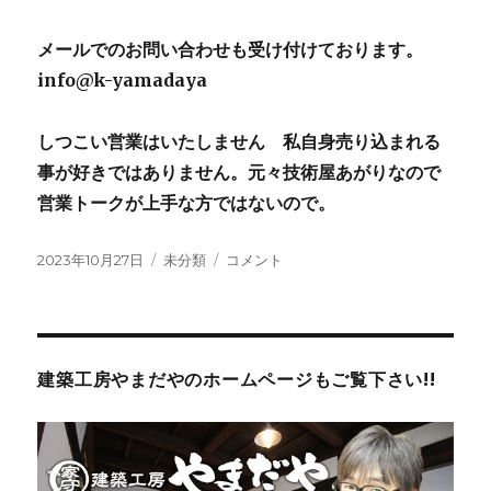
メールでのお問い合わせも受け付けております。
info@k-yamadaya
しつこい営業はいたしません 私自身売り込まれる
事が好きではありません。元々技術屋あがりなので
営業トークが上手な方ではないので。
投
2023年10月27日
カ
未分類
南
コメント
稿
テ
足
日:
ゴ
柄
リ
市
ー
関
本
建築工房やまだやのホームページもご覧下さい!!
I
様
邸
犬
の