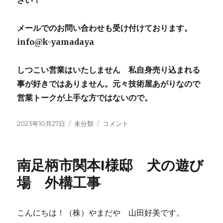
メールでのお問い合わせも受け付けております。
info@k-yamadaya
しつこい営業はいたしません 私自身売り込まれる
事が好きではありません。元々技術屋あがりなので
営業トークが上手な方ではないので。
投
2023年10月27日
カ
未分類
小
コメント
稿
テ
田
日:
ゴ
原
リ
市
南足柄市関本I様邸 犬の遊び
ー
蓮
正
場 外構工事
寺
K
様
こんにちは！（株）やまだや 山田好美です。
邸