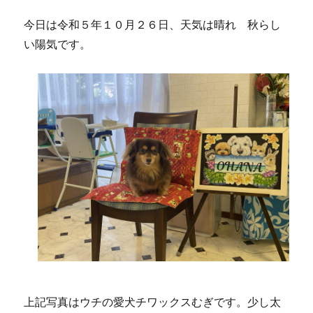
キ
ッ
今日は令和５年１０月２６日、天気は晴れ 秋らし
チ
い陽気です。
ン
リ
フ
ォ
ー
ム
工
事
に
上記写真はウチの愛犬チワックスむぎです。少し太