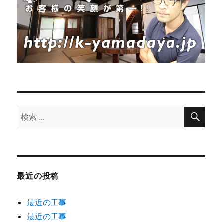
遊
び
場
外
構
工
事
に
検
検
索
索:
最近の投稿
最近の工事
最近の工事