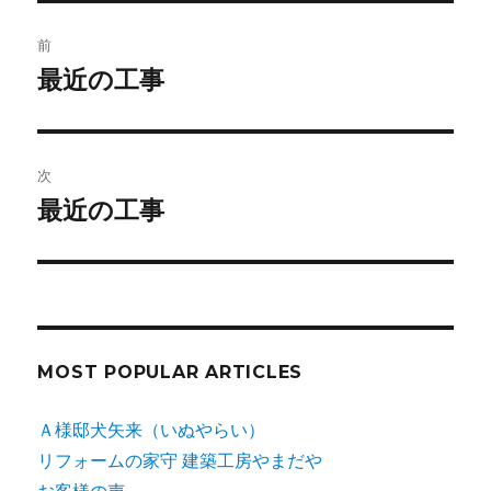
投
前
稿
最近の工事
前
の
ナ
投
ビ
稿:
次
ゲ
最近の工事
次
の
ー
投
シ
稿:
ョ
MOST POPULAR ARTICLES
ン
Ａ様邸犬矢来（いぬやらい）
リフォームの家守 建築工房やまだや