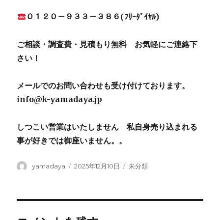
０１２０－９３３－３８６(ﾌﾘｰﾀﾞｲﾔﾙ)
ご相談・調査費・見積もり無料 お気軽にご連絡下
さい！
メールでのお問い合わせも受け付けております。
info@k-yamadaya.jp
しつこい営業はいたしません 私自身売り込まれる
事が好きでは御座いません。。
投
yamadaya
投
2025年12月10日
カ
未分類
稿
稿
テ
者
日:
ゴ
リ
ー