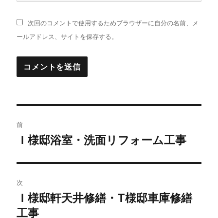
次回のコメントで使用するためブラウザーに自分の名前、メ
ールアドレス、サイトを保存する。
投
前
稿
Ｉ様邸浴室・洗面リフォーム工事
前
の
ナ
投
ビ
稿:
次
ゲ
Ｉ様邸軒天井修繕・T様邸車庫修繕
次
工事
の