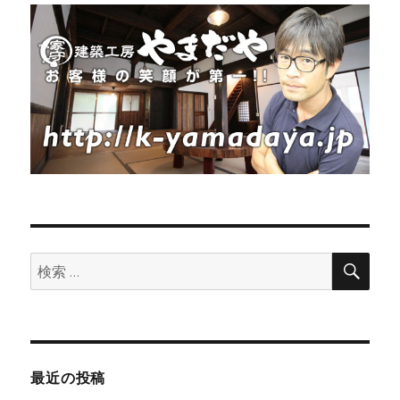
検
検
索
索:
最近の投稿