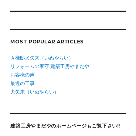
ー
投
シ
稿:
ョ
ン
MOST POPULAR ARTICLES
Ａ様邸犬矢来（いぬやらい）
リフォームの家守 建築工房やまだや
お客様の声
最近の工事
犬矢来（いぬやらい）
建築工房やまだやのホームページもご覧下さい!!