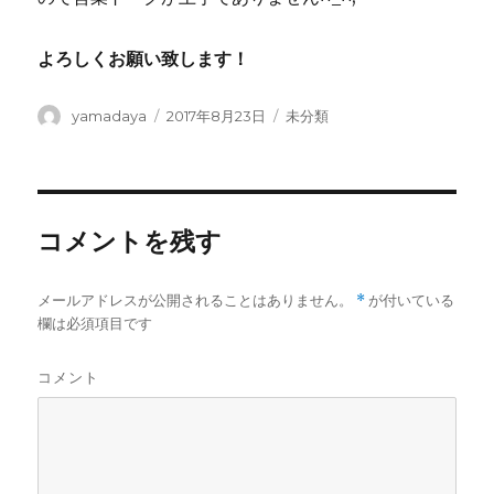
よろしくお願い致します！
投
yamadaya
投
2017年8月23日
カ
未分類
稿
稿
テ
者
日:
ゴ
リ
ー
コメントを残す
メールアドレスが公開されることはありません。
*
が付いている
欄は必須項目です
コメント